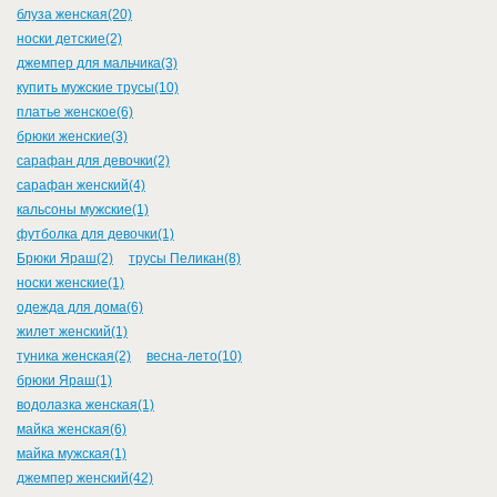
блуза женская(20)
носки детские(2)
джемпер для мальчика(3)
купить мужские трусы(10)
платье женское(6)
брюки женские(3)
сарафан для девочки(2)
сарафан женский(4)
кальсоны мужские(1)
футболка для девочки(1)
Брюки Яраш(2)
трусы Пеликан(8)
носки женские(1)
одежда для дома(6)
жилет женский(1)
туника женская(2)
весна-лето(10)
брюки Яраш(1)
водолазка женская(1)
майка женская(6)
майка мужская(1)
джемпер женский(42)