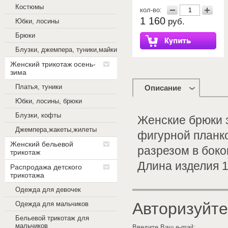
Костюмы
кол-во:
1 160
руб.
Юбки, лосины
Брюки
Блузки, джемпера, туники,майки
Женский трикотаж осень-
зима
Платья, туники
Описание
Юбки, лосины, брюки
Блузки, кофты
Женские брюки 
Джемпера,жакеты,жилеты
фигурной планко
Женский бельевой
разрезом в бок
трикотаж
Длина изделия 
Распродажа детского
трикотажа
Одежда для девочек
Авторизуйте
Одежда для мальчиков
Бельевой трикотаж для
мальчиков
Введите Ваш e-mail: