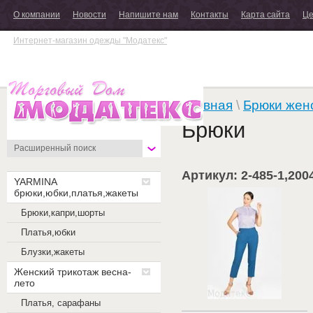
О компании
Новости
Напишите нам
Контакты
Карта сайта
Це
Интернет-магазин одежды "Модатекс"
Главная
\
Брюки жен
Брюки
Расширенный поиск
Артикул: 2-485-1,200
YARMINA
брюки,юбки,платья,жакеты
Брюки,капри,шорты
Платья,юбки
Блузки,жакеты
Женский трикотаж весна-
лето
Платья, сарафаны