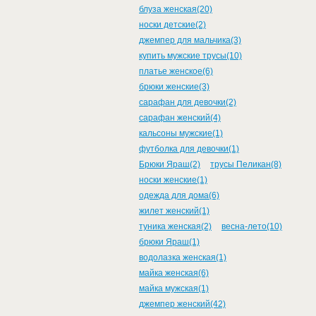
блуза женская(20)
носки детские(2)
джемпер для мальчика(3)
купить мужские трусы(10)
платье женское(6)
брюки женские(3)
сарафан для девочки(2)
сарафан женский(4)
кальсоны мужские(1)
футболка для девочки(1)
Брюки Яраш(2)
трусы Пеликан(8)
носки женские(1)
одежда для дома(6)
жилет женский(1)
туника женская(2)
весна-лето(10)
брюки Яраш(1)
водолазка женская(1)
майка женская(6)
майка мужская(1)
джемпер женский(42)