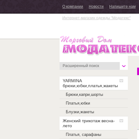
О компании
Новости
Напишите нам
Интернет-магазин одежды "Модатекс"
Г
Расширенный поиск
А
YARMINA
брюки,юбки,платья,жакеты
Брюки,капри,шорты
Платья,юбки
Блузки,жакеты
Женский трикотаж весна-
лето
Платья, сарафаны