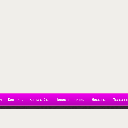
м
Контакты
Карта сайта
Ценовая политика
Доставка
Полезна
нкт-Петербург, Гражданский пр. д 119 ТК
бикон . 4этаж. 20 офис. Тел.89112974752