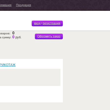
ормация
Продукция
вход
/
регистрация
0
оваров:
Оформить заказ
0
руб.
а сумму:
ТРИКОТАЖ