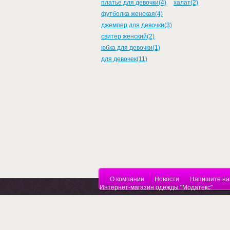
платье для девочки(4)
халат(2)
футболка женская(4)
джемпер для девочки(3)
свитер женский(2)
юбка для девочки(1)
для девочек(11)
О компании
Новости
Напишите на
Интернет-магазин одежды "Модатекс"
Са
Copyright © 2010 - 2026
Ру
Торговый Дом "МОДАТЕКС"