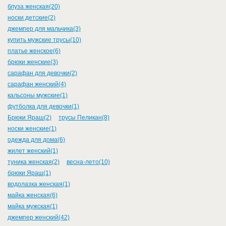
блуза женская(20)
носки детские(2)
джемпер для мальчика(3)
купить мужские трусы(10)
платье женское(6)
брюки женские(3)
сарафан для девочки(2)
сарафан женский(4)
кальсоны мужские(1)
футболка для девочки(1)
Брюки Яраш(2)
трусы Пеликан(8)
носки женские(1)
одежда для дома(6)
жилет женский(1)
туника женская(2)
весна-лето(10)
брюки Яраш(1)
водолазка женская(1)
майка женская(6)
майка мужская(1)
джемпер женский(42)