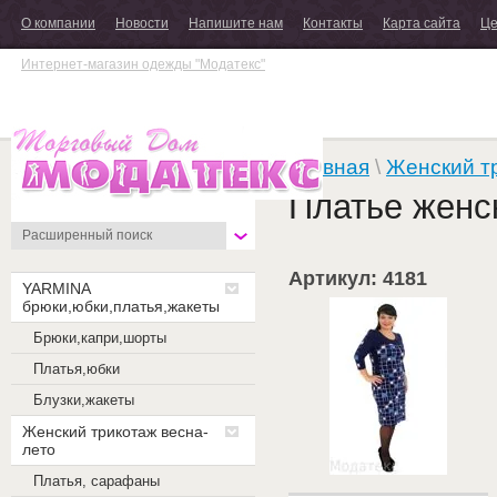
О компании
Новости
Напишите нам
Контакты
Карта сайта
Це
Интернет-магазин одежды "Модатекс"
Главная
\
Женский т
Платье женс
Расширенный поиск
Артикул: 4181
YARMINA
брюки,юбки,платья,жакеты
Брюки,капри,шорты
Платья,юбки
Блузки,жакеты
Женский трикотаж весна-
лето
Платья, сарафаны