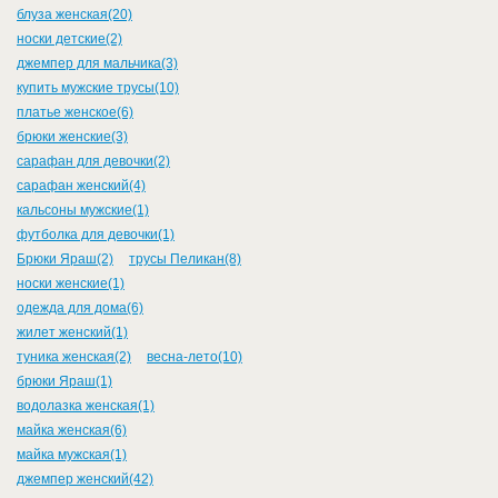
блуза женская(20)
носки детские(2)
джемпер для мальчика(3)
купить мужские трусы(10)
платье женское(6)
брюки женские(3)
сарафан для девочки(2)
сарафан женский(4)
кальсоны мужские(1)
футболка для девочки(1)
Брюки Яраш(2)
трусы Пеликан(8)
носки женские(1)
одежда для дома(6)
жилет женский(1)
туника женская(2)
весна-лето(10)
брюки Яраш(1)
водолазка женская(1)
майка женская(6)
майка мужская(1)
джемпер женский(42)