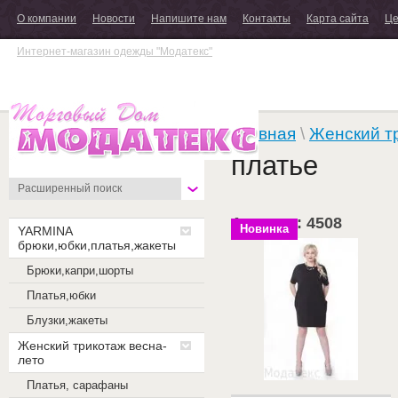
О компании
Новости
Напишите нам
Контакты
Карта сайта
Це
Интернет-магазин одежды "Модатекс"
Главная
\
Женский т
платье
Расширенный поиск
Артикул: 4508
Новинка
YARMINA
брюки,юбки,платья,жакеты
Брюки,капри,шорты
Платья,юбки
Блузки,жакеты
Женский трикотаж весна-
лето
Платья, сарафаны