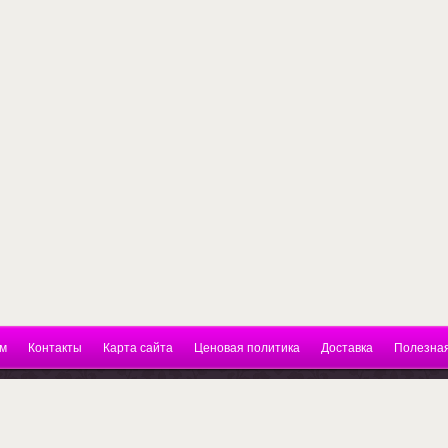
м
Контакты
Карта сайта
Ценовая политика
Доставка
Полезна
нкт-Петербург, Гражданский пр. д 119 ТК
бикон . 4этаж. 20 офис. Тел.89112974752