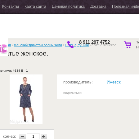
Контакты
Карта сайта
Ценовая политика
Доставка
Полезная инф
8 911 297 4752
Т
лавная
\
Женский трикотаж осень-зима
\
Платья, туники
\ платье женское.
Н
платье женское.
ртикул: 4634 В - 1
производитель:
Ижевск
поделиться
кол-во: