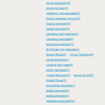
блуза женская(20)
носки детские(2)
джемпер для мальчика(3)
купить мужские трусы(10)
платье женское(6)
брюки женские(3)
сарафан для девочки(2)
сарафан женский(4)
кальсоны мужские(1)
футболка для девочки(1)
Брюки Яраш(2)
трусы Пеликан(8)
носки женские(1)
одежда для дома(6)
жилет женский(1)
туника женская(2)
весна-лето(10)
брюки Яраш(1)
водолазка женская(1)
майка женская(6)
майка мужская(1)
джемпер женский(42)