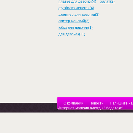
платье для девочки(4)
халат(2)
футболка женская(4)
джемпер для девочки(3)
свитер женский(2)
юбка для девочки(1)
для девочек(11)
О компании
Новости
Напишите на
Интернет-магазин одежды "Модатекс"
Са
Copyright © 2010 - 2026
Ру
Торговый Дом "МОДАТЕКС"