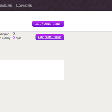
ормация
Продукция
вход
/
регистрация
0
оваров:
Оформить заказ
0
руб.
а сумму: