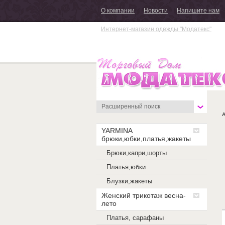
О компании
Новости
Напишите нам
Интернет-магазин одежды "Модатекс"
Г
Расширенный поиск
А
YARMINA
брюки,юбки,платья,жакеты
Брюки,капри,шорты
Платья,юбки
Блузки,жакеты
Женский трикотаж весна-
лето
Платья, сарафаны