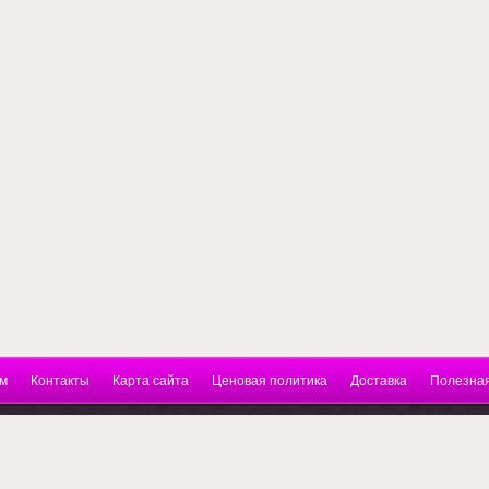
м
Контакты
Карта сайта
Ценовая политика
Доставка
Полезна
нкт-Петербург, Гражданский пр. д 119 ТК
бикон . 4этаж. 20 офис. Тел.89112974752