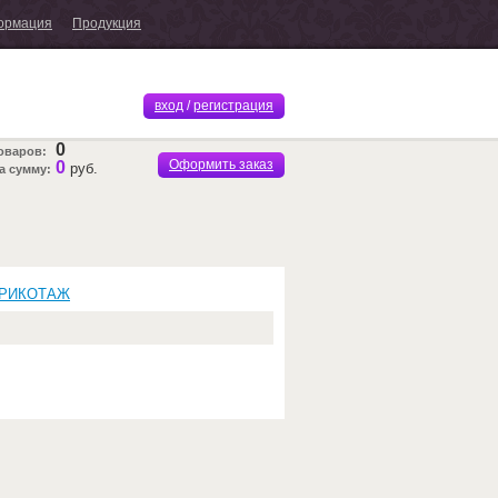
ормация
Продукция
вход
/
регистрация
0
оваров:
Оформить заказ
0
руб.
а сумму:
ТРИКОТАЖ