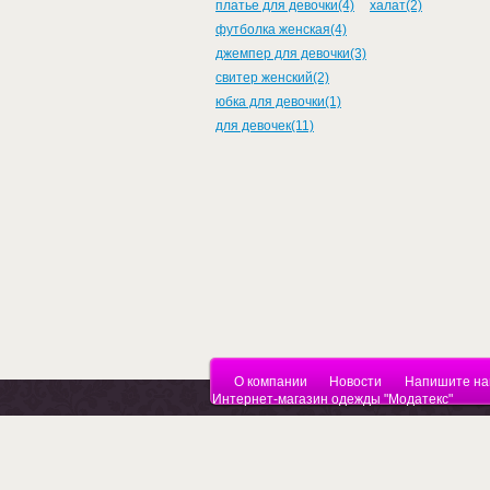
платье для девочки(4)
халат(2)
футболка женская(4)
джемпер для девочки(3)
свитер женский(2)
юбка для девочки(1)
для девочек(11)
О компании
Новости
Напишите на
Интернет-магазин одежды "Модатекс"
Са
Copyright © 2010 - 2026
Ру
Торговый Дом "МОДАТЕКС"