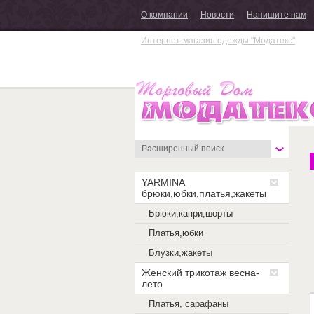
О компании
Новости
Напишите нам
Интернет-магазин одежды "Модатекс"
Г
Расширенный поиск
А
YARMINA
брюки,юбки,платья,жакеты
Брюки,капри,шорты
Платья,юбки
Блузки,жакеты
Женский трикотаж весна-
лето
Платья, сарафаны