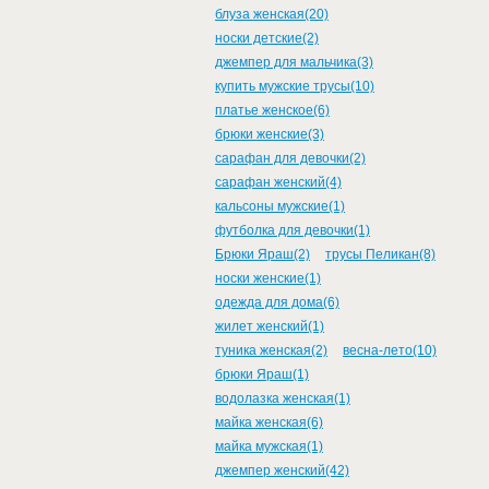
блуза женская(20)
носки детские(2)
джемпер для мальчика(3)
купить мужские трусы(10)
платье женское(6)
брюки женские(3)
сарафан для девочки(2)
сарафан женский(4)
кальсоны мужские(1)
футболка для девочки(1)
Брюки Яраш(2)
трусы Пеликан(8)
носки женские(1)
одежда для дома(6)
жилет женский(1)
туника женская(2)
весна-лето(10)
брюки Яраш(1)
водолазка женская(1)
майка женская(6)
майка мужская(1)
джемпер женский(42)