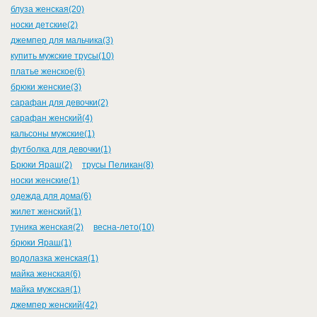
блуза женская(20)
носки детские(2)
джемпер для мальчика(3)
купить мужские трусы(10)
платье женское(6)
брюки женские(3)
сарафан для девочки(2)
сарафан женский(4)
кальсоны мужские(1)
футболка для девочки(1)
Брюки Яраш(2)
трусы Пеликан(8)
носки женские(1)
одежда для дома(6)
жилет женский(1)
туника женская(2)
весна-лето(10)
брюки Яраш(1)
водолазка женская(1)
майка женская(6)
майка мужская(1)
джемпер женский(42)