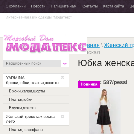
О компании
Новости
Напишите нам
Контакты
Карта сайта
Це
Интернет-магазин одежды "Модатекс"
Главная
\
Женский т
женская
Юбка женск
Расширенный поиск
YARMINA
Артикул: 587/pessi
брюки,юбки,платья,жакеты
Новинка
Брюки,капри,шорты
Платья,юбки
Блузки,жакеты
Женский трикотаж весна-
лето
Платья, сарафаны