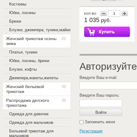
Костюмы
Юбки, лосины
кол-во:
1 035
руб.
Брюки
Блузки, джемпера, туники,майки
Женский трикотаж осень-
зима
Платья, туники
Юбки, лосины, брюки
Авторизуйте
Блузки, кофты
Введите Ваш e-mail:
Джемпера,жакеты,жилеты
Женский бельевой
трикотаж
Введите Ваш пароль:
Распродажа детского
трикотажа
Войти
Одежда для девочек
Запомнить меня
Одежда для мальчиков
Бельевой трикотаж для
Регистрация
мальчиков